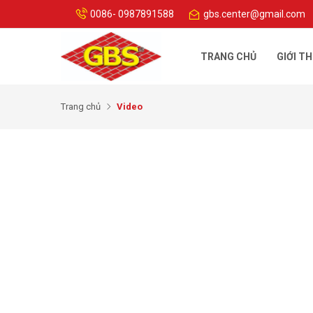
0086- 0987891588
gbs.center@gmail.com
TRANG CHỦ
GIỚI TH
Trang chủ
Video