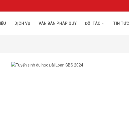
IỆU
DỊCH VỤ
VĂN BẢN PHÁP QUY
ĐỐI TÁC
TIN TỨ