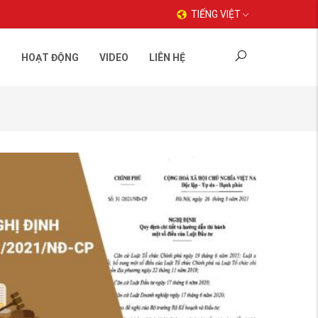
TIẾNG VIỆT
C
HOẠT ĐỘNG
VIDEO
LIÊN HỆ