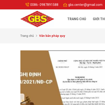
0086- 0987891588
gbs.center@gmail.com
TRANG CHỦ
GIỚI TH
Trang chủ
Văn bản pháp quy