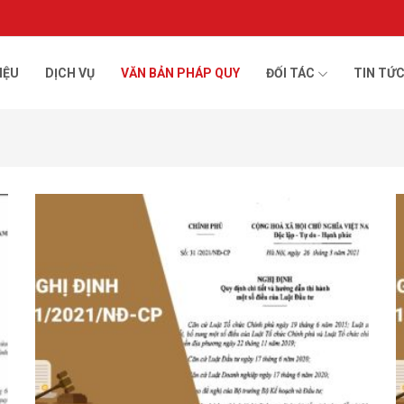
IỆU
DỊCH VỤ
VĂN BẢN PHÁP QUY
ĐỐI TÁC
TIN TỨ